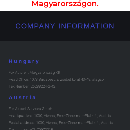
Magyarországon.
COMPANY INFORMATION
Hungary
Fox Autorent Magyarország Kft.
Head Office: 1073 Budapest, Erzsébet körút 43-49. alagsor
Tax Number: 26288224-2-42
Austria
Fox Airport Services GmbH
Headquarters: 1030, Vienna, Fred-Zinnerman-Platz 4., Austria
Postal address: 1030, Vienna, Fred-Zinnerman-Platz 4., Austria
Tax number: ATU70972218